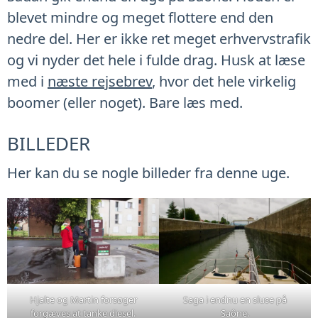
blevet mindre og meget flottere end den
nedre del. Her er ikke ret meget erhvervstrafik
og vi nyder det hele i fulde drag. Husk at læse
med i
næste rejsebrev
, hvor det hele virkelig
boomer (eller noget). Bare læs med.
BILLEDER
Her kan du se nogle billeder fra denne uge.
Hjalte og Martin forsøger
Saga i endnu en sluse på
forgæves at tanke diesel.
Saône.