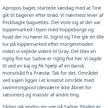
Apropos bager, startede søndag med at Tine
gik til bageren efter brød. Vi nærmest lever af
friskbagte baguettes. Det viste sig at der var
loppemarked i byen med hoppeborge og
hvad der nu hører til. Sigrid og Tine gik en lille
tur på loppemarked efter morgenmaden
inden vi sejlede videre til Gray. Det blev en
rigtig flot tur. Saône er rigtig flot her. Vi lagde
til ved en kaj og fik hjælp af en dansk
motorbåd fra Præstø. Tak for det. Området
ved kajen ligger i et kreativt område med
swimmingpool (desværre ikke åbnet for
sæsonen) og masser af andre ting.
Sådan gik endnu en uge på Saône. Floden er