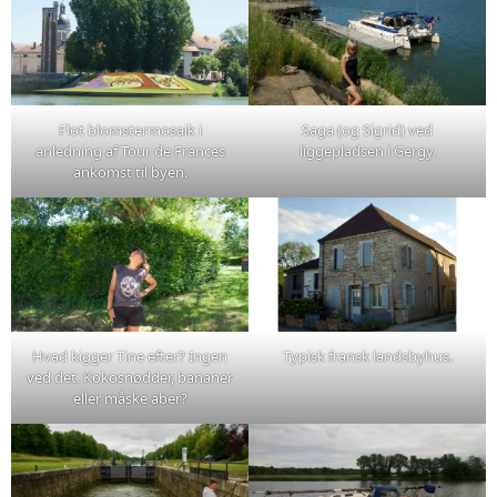
Flot blomstermosaik i
Saga (og Sigrid) ved
anledning af Tour de Frances
liggepladsen i Gergy.
ankomst til byen.
Hvad kigger Tine efter? Ingen
Typisk fransk landsbyhus.
ved det. Kokosnødder, bananer
eller måske aber?