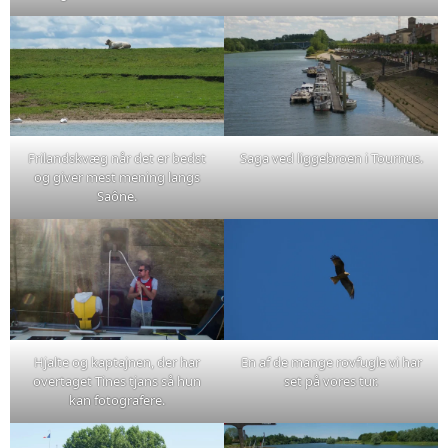
Frilandskvæg når det er bedst
Saga ved liggebroen i Tournus.
og giver mest mening langs
Saône.
Hjalte og kaptajnen, der har
En af de mange rovfugle vi har
overtaget Tines tjans så hun
set på vores tur.
kan fotografere.