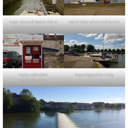
Saga i sluse på Saône. Det er
Sigrid hilser på tre små hunde.
Hjalte der styrer showet.
Vigtig opfindelse,
Sagas liggeplads i Gray.
pizzaautomaten.