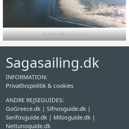
Overløb midt i byen i Gray.
Sagasailing.dk
INFORMATION:
Privatlivspolitik & cookies
ANDRE REJSEGUIDES:
GoGreece.dk
|
Sifnosguide.dk
|
Serifosguide.dk
|
Milosguide.dk
|
Nettunoguide.dk