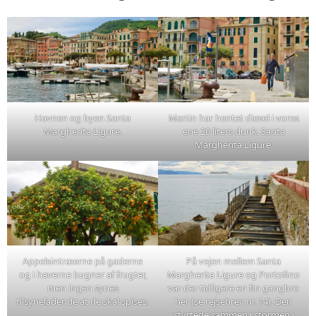
Havnen og byen Santa
Martin har hentet diesel i vores
Margherita Ligure.
ene 20 liters dunk. Santa
Margherita Ligure.
Appelsintræerne på gaderne
På vejen mellem Santa
og i haverne bugner af frugter,
Margherita Ligure og Portofino
men ingen synes
var der tidligere en fin gangbro
tilsyneladende at de skal spises.
her (se rejsebrev nr. 14). Den
styrtede sammen i stormen i