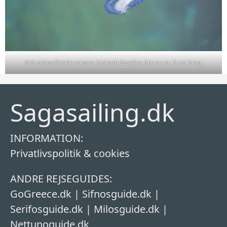
Det selvsejlende væsen bidevindssejler, der er ca. 7 cm lang.
Sagasailing.dk
INFORMATION:
Privatlivspolitik & cookies
ANDRE REJSEGUIDES:
GoGreece.dk
|
Sifnosguide.dk
|
Serifosguide.dk
|
Milosguide.dk
|
Nettunoguide.dk