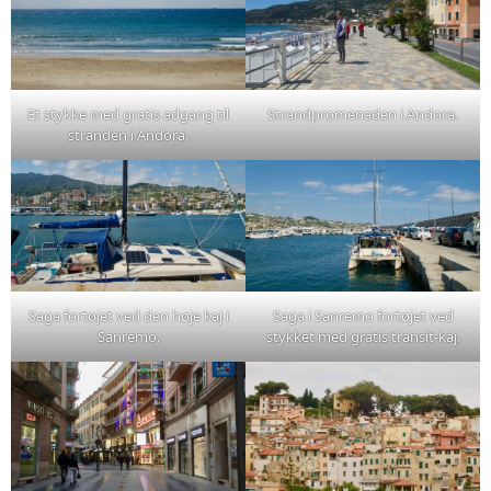
Et stykke med gratis adgang til
Strandpromenaden i Andora.
stranden i Andora.
Saga fortøjet ved den høje kaj i
Saga i Sanremo fortøjet ved
Sanremo.
stykket med gratis transit-kaj.