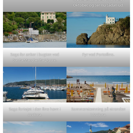
Oktober, og ser nu sådan ud.
Saga for anker i bugten ved
Fyr ved Portofino.
Santa Margherita Ligure.
Saga fortøjet i den fine havn i
Sommerstemning på stranden
Andora.
i Andora.