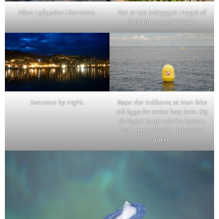
Aften i gågaden i Sanremo.
Der er tæt bebygget i noget af
Sanremos gamle bydel.
Sanremo by night.
Bøjer der indikerer, at man ikke
må ligge for anker bag dem. Og
de ligger langt ude fra kysten,
hvor det er lidt for dybt til an
ankre.