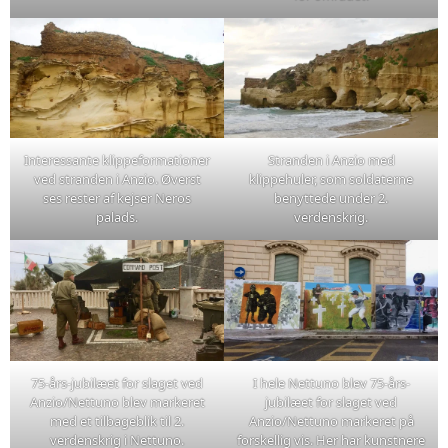
Interessante klippeformationer
Stranden i Anzio med
ved stranden i Anzio. Øverst
klippehuler, som soldaterne
ses rester af kejser Neros
benyttede under 2.
palads.
verdenskrig.
75-års-jubilæet for slaget ved
I hele Nettuno blev 75-års-
Anzio/Nettuno blev markeret
jubilæet for slaget ved
med et tilbageblik til 2.
Anzio/Nettuno markeret på
verdenskrig i Nettuno.
forskellig vis. Her har kunstnere