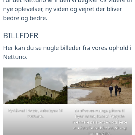
nye oplevelser, ny viden og vejret der bliver
bedre og bedre.
BILLEDER
Her kan du se nogle billeder fra vores ophold i
Nettuno.
Fyrtårnet i Anzio, nabobyen til
En af vores mange gåture til
Nettuno.
byen Anzio, hvor vi kiggede
nærmere på standen, og lærte
om dens historiske betydning
for området.