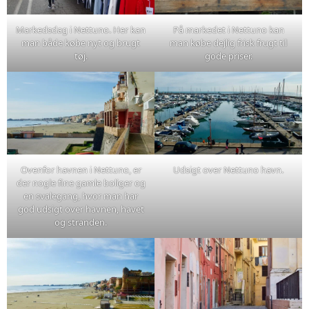
Markedsdag i Nettuno. Her kan
På markedet i Nettuno kan
man både købe nyt og brugt
man købe dejlig frisk frugt til
tøj.
gode priser.
Ovenfor havnen i Nettuno, er
Udsigt over Nettuno havn.
der nogle fine gamle boliger og
en svalegang, hvor man har
god udsigt over havnen, havet
og stranden.