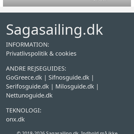
Sagasailing.dk
INFORMATION:
Privatlivspolitik & cookies
ANDRE REJSEGUIDES:
GoGreece.dk
|
Sifnosguide.dk
|
Serifosguide.dk
|
Milosguide.dk
|
Nettunoguide.dk
TEKNOLOGI:
onx.dk
© 2018-2026 Sagasailing.dk. Indhold må ikke