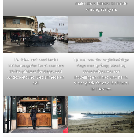
malet store billeder til minde
om slaget i byen.
Der blev kørt med tank i
I januar var der nogle kedelige
Nettunos gader for at markere
dage med gråvejr, blæst og
75-års-jubilæet for slaget ved
store bølger. Her ses
Anzio/Nettuno. Det larmede en
indsejlingen til Nettuno havn.
del.
Vi var glade for at vi lå sikkert i
læ i havnen.