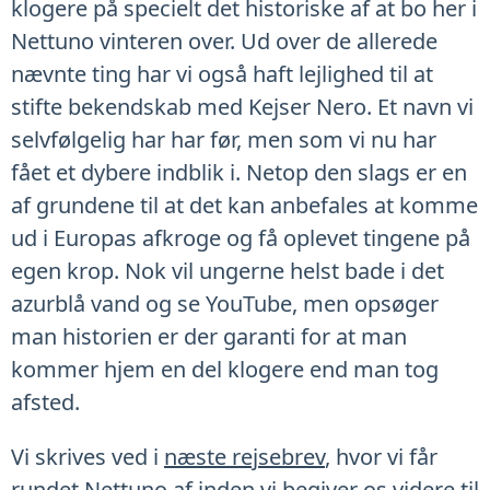
klogere på specielt det historiske af at bo her i
Nettuno vinteren over. Ud over de allerede
nævnte ting har vi også haft lejlighed til at
stifte bekendskab med Kejser Nero. Et navn vi
selvfølgelig har har før, men som vi nu har
fået et dybere indblik i. Netop den slags er en
af grundene til at det kan anbefales at komme
ud i Europas afkroge og få oplevet tingene på
egen krop. Nok vil ungerne helst bade i det
azurblå vand og se YouTube, men opsøger
man historien er der garanti for at man
kommer hjem en del klogere end man tog
afsted.
Vi skrives ved i
næste rejsebrev
, hvor vi får
rundet Nettuno af inden vi begiver os videre til