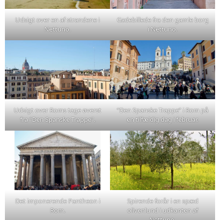
Udsigt over en af strandene i
Gadebillede fra den gamle borg
Nettuno.
i Nettuno.
Udsigt over Roms tage øverst
“Den Spanske Trappe” i Rom på
fra “Den Spanske Trappe”.
en tilfældig dag i februar.
Det imponerende Pantheon i
Spirende forår i en spæd
Rom.
olivenlund i udkanten af
Nettuno.