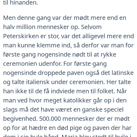
til hinanden.
Men denne gang var der mødt mere end en
halv million mennesker op. Selvom
Peterskirken er stor, var det alligevel mere end
man kunne klemme ind, så derfor var man for
første gang nogensinde nødt til at rykke
ceremonien udenfor. For første gang
nogensinde droppede paven også det latinske
og talte italiensk under ceremonien. Her talte
han ikke til de få indviede men til folket. Når
man ved hvor meget katolikker går op i den
slags må det have været en ganske speciel
begivenhed. 500.000 mennesker der er mødt
op for at hædre en død pige og paven der har
dem i sin hule hånd. Maria blev stedt til hvile i