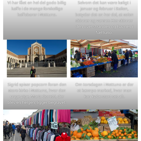
Vi har fået en hel del godo billig
Selvom det kan være køligt i
kaffe i de mange forskellige
januar og februar i Italien,
kaffebarer i Nettuno.
betyder det en her del, at solen
skinner og varmer. Her skinner
den over stranden og havnen i
Nettuno.
Sigrid spiser popcorn foran den
Om torsdagen i Nettuno er der
store kirke i Nettuno, hvor den
et kæmpe marked, hvor man
unge pige, Maria Goretti, der
kan købe stort set alt.
blev en helgen, ligger begravet.