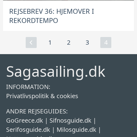
REJSEBREV 36: HJEMOVER I
REKORDTEMPO
1
2
3
4
INDLÆGSINDDELING
Sagasailing.dk
INFORMATION:
Privatlivspolitik & cookies
ANDRE REJSEGUIDES:
GoGreece.dk
|
Sifnosguide.dk
|
Serifosguide.dk
|
Milosguide.dk
|