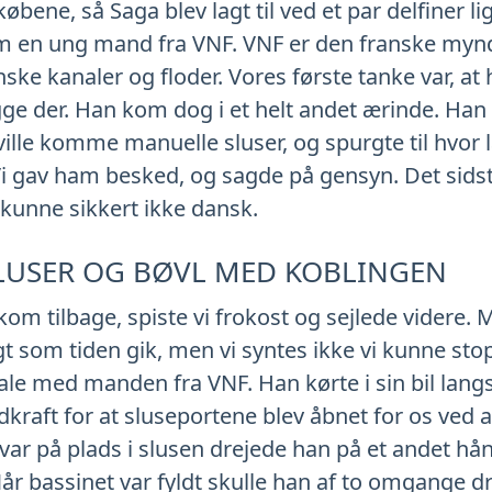
øbene, så Saga blev lagt til ved et par delfiner li
om en ung mand fra VNF. VNF er den franske mynd
anske kanaler og floder. Vores første tanke var, a
igge der. Han kom dog i et helt andet ærinde. Han 
lle komme manuelle sluser, og spurgte til hvor l
. Vi gav ham besked, og sagde på gensyn. Det sids
 kunne sikkert ikke dansk.
LUSER OG BØVL MED KOBLINGEN
kom tilbage, spiste vi frokost og sejlede videre.
 som tiden gik, men vi syntes ikke vi kunne stop
tale med manden fra VNF. Han kørte i sin bil lang
aft for at sluseportene blev åbnet for os ved at
 var på plads i slusen drejede han på et andet hå
r bassinet var fyldt skulle han af to omgange dr