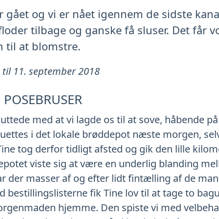
 gået og vi er nået igennem de sidste kanal
floder tilbage og ganske få sluser. Det får v
 til at blomstre.
 til 11. september 2018
F POSEBRUSER
luttede med at vi lagde os til at sove, håbende på 
uettes i det lokale brøddepot næste morgen, sel
 Tine tog derfor tidligt afsted og gik den lille kilom
potet viste sig at være en underlig blanding me
 der masser af og efter lidt fintælling af de ma
stillingslisterne fik Tine lov til at tage to bag
orgenmaden hjemme. Den spiste vi med velbeha