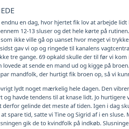
NEDE
endnu en dag, hvor hjertet fik lov at arbejde lidt
 gennem 12-13 sluser og det hele kørte på rutinen. 
, som ikke ville gå op uanset hvor meget vi trykk
l sidst gav vi op og ringede til kanalens vagtcentr
kke tre gange. 69 opkald skulle der til før vi kom
n lovede at sende en mand ud og kigge på broen.
t par mandfolk, der hurtigt fik broen op, så vi k
vrigt lydt noget mærkelig hele dagen. Den vibr
t og havde tendens til at knase lidt. Jo hurtigere v
t derfor gelinde det meste af tiden. Igen i dag skul
t spare tid, satte vi Tine og Sigrid af i en sluse.
usningen gik de to kvindfolk på indkøb. Slusninge