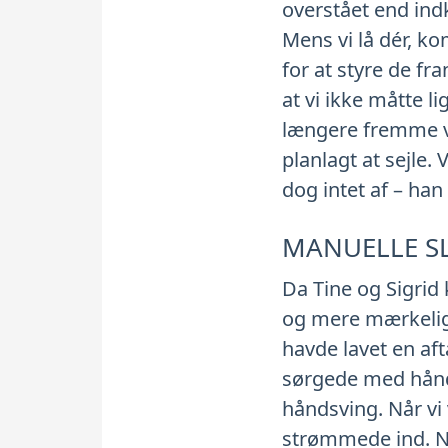
overstået end indk
Mens vi lå dér, k
for at styre de fr
at vi ikke måtte l
længere fremme vi
planlagt at sejle
dog intet af – han
MANUELLE S
Da Tine og Sigrid 
og mere mærkeligt
havde lavet en af
sørgede med håndkr
håndsving. Når vi
strømmede ind. Nå