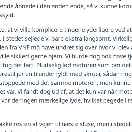
tende åbnede i den anden ende, så vi kunne kom
skyld.
ke, at vi ville komplicere tingene yderligere ved a
I stedet sejlede vi bare ekstra langsomt. Virkeli
n fra VNF må have undret sig over hvor vi blev a
ille sikkert gerne hjem. Vi burde dog nok have tj
gt tog det fart. Pludselig lød motoren som om det 
 Forestil jer en blender fyldt med skruer, sådan no
 Vi stoppede med det samme motoren, men kunne 
et var. Vi fandt dog ud af, at det kun var når mot
var der ingen mærkelige lyde, hvilket pegede i r
akke resten af vejen til næste sluse, men i stedet 