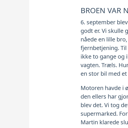
BROEN VAR 
6. september blev 
godt er. Vi skulle
nåede en lille bro
fjernbetjening. Ti
ikke to gange og i
vagten. Træls. Hu
en stor bil med e
Motoren havde i ø
den ellers har gjor
blev det. Vi tog de
supermarked. For a
Martin klarede sl