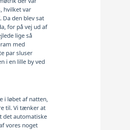
møtrik der var
 hvilket var
f. Da den blev sat
, for på vej ud af
ejlede lige så
rogram med
te par sluser
n i en lille by ved
 i løbet af natten,
til. Vi tænker at
et det automatiske
 af vores noget