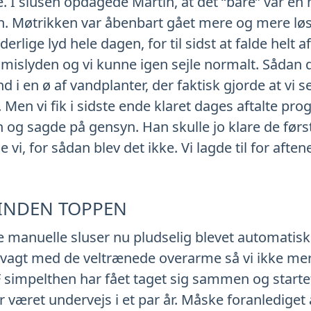
. I slusen opdagede Martin, at det “bare” var en 
en. Møtrikken var åbenbart gået mere og mere løs,
erlige lyd hele dagen, for til sidst at falde helt a
mislyden og vi kunne igen sejle normalt. Sådan da
nd i en ø af vandplanter, der faktisk gjorde at vi s
 Men vi fik i sidste ende klaret dages aftalte p
n og sagde på gensyn. Han skulle jo klare de førs
 vi, for sådan blev det ikke. Vi lagde til for aftene
 INDEN TOPPEN
 manuelle sluser nu pludselig blevet automatiske
vagt med de veltrænede overarme så vi ikke mere 
F simpelthen har fået taget sig sammen og start
 været undervejs i et par år. Måske foranlediget