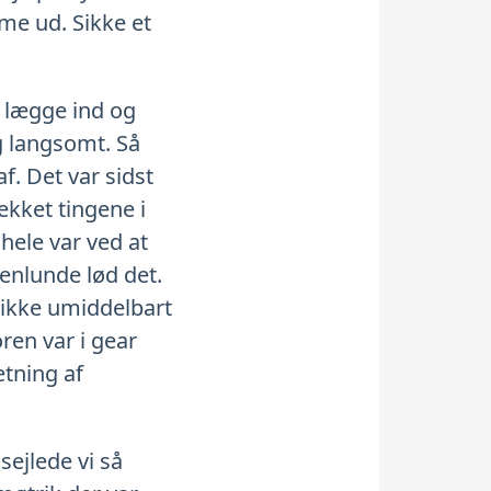
me ud. Sikke et
t lægge ind og
g langsomt. Så
f. Det var sidst
ekket tingene i
hele var ved at
genlunde lød det.
ikke umiddelbart
oren var i gear
etning af
sejlede vi så