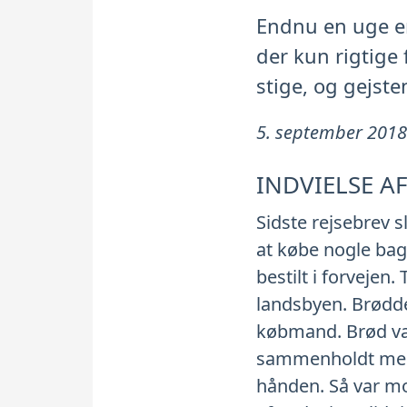
Endnu en uge er
der kun rigtige 
stige, og gejsten
5. september 2018
INDVIELSE A
Sidste rejsebrev s
at købe nogle bag
bestilt i forvejen.
landsbyen. Brødde
købmand. Brød var
sammenholdt med be
hånden. Så var m