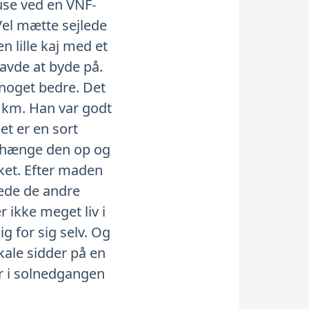
luse ved en VNF-
 Vel mætte sejlede
n lille kaj med et
havde at byde på.
 noget bedre. Det
6 km. Han var godt
Det er en sort
an hænge den op og
rket. Efter maden
nede de andre
 ikke meget liv i
g for sig selv. Og
kale sidder på en
ør i solnedgangen