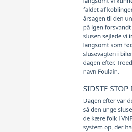
langsomt vi kunne
faldet af kobling
årsagen til den und
på igen forsvandt 
slusen sejlede vi i
langsomt som før.
slusevagten i bile
dagen efter. Troede
navn Foulain.
SIDSTE STOP
Dagen efter var de
så den unge sluse
de kære folk i VN
system op, der har