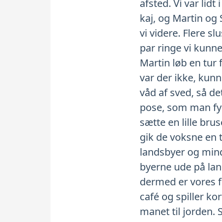
afsted. Vi var lid
kaj, og Martin og 
vi videre. Flere s
par ringe vi kunne
Martin løb en tur
var der ikke, kunn
våd af sved, så det
pose, som man fyl
sætte en lille br
gik de voksne en 
landsbyer og mind
byerne ude på land
dermed er vores f
café og spiller k
manet til jorden. 