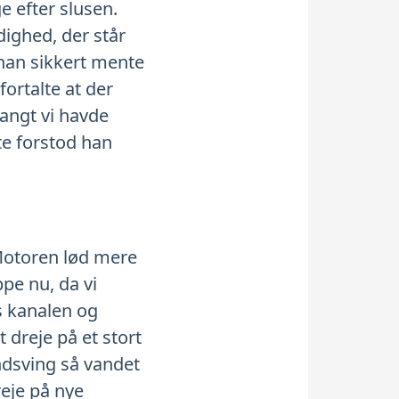
ge efter slusen.
ighed, der står
t han sikkert mente
fortalte at der
angt vi havde
te forstod han
 Motoren lød mere
pe nu, da vi
s kanalen og
 dreje på et stort
ndsving så vandet
eje på nye