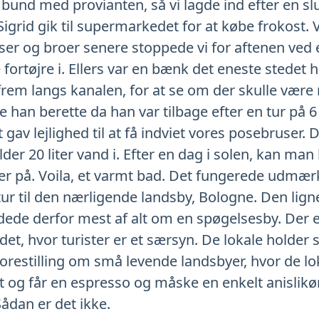
t i bund med provianten, så vi lagde ind efter en s
Sigrid gik til supermarkedet for at købe frokost.
luser og broer senere stoppede vi for aftenen ved e
 fortøjre i. Ellers var en bænk det eneste stedet 
 frem langs kanalen, for at se om der skulle være
e han berette da han var tilbage efter en tur på 
 gav lejlighed til at få indviet vores posebruser. 
der 20 liter vand i. Efter en dag i solen, kan m
user på. Voila, et varmt bad. Det fungerede udmæ
tur til den nærligende landsby, Bologne. Den lig
ede derfor mest af alt om en spøgelsesby. Der er
et, hvor turister er et særsyn. De lokale holder si
orestilling om små levende landsbyer, hvor de lo
ort og får en espresso og måske en enkelt anislik
Sådan er det ikke.