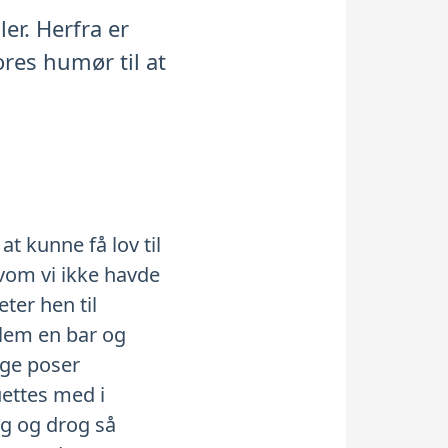
er. Herfra er
ores humør til at
at kunne få lov til
vom vi ikke havde
eter hen til
llem en bar og
nge poser
uettes med i
g og drog så