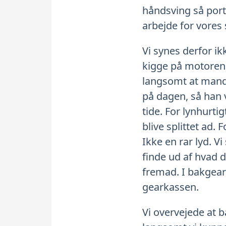
håndsving så por
arbejde for vores 
Vi synes derfor ik
kigge på motoren. 
langsomt at mande
på dagen, så han v
tide. For lynhurti
blive splittet ad.
Ikke en rar lyd.
finde ud af hvad d
fremad. I bakgear 
gearkassen.
Vi overvejede at b