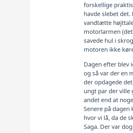
forskellige praktis
havde slebet det.
vandtætte højttale
motorlarmen (det k
savede hul i skrog
motoren ikke køre
Dagen efter blev i
og så var der en 
der opdagede det.
ungt par der ville
andet end at noge
Senere på dagen k
hvor vi lå, da de s
Saga. Der var dog h