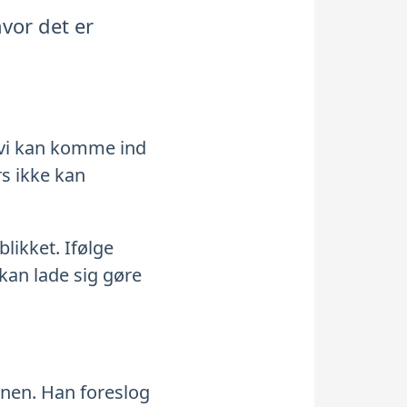
hvor det er
så vi kan komme ind
rs ikke kan
likket. Ifølge
 kan lade sig gøre
ranen. Han foreslog