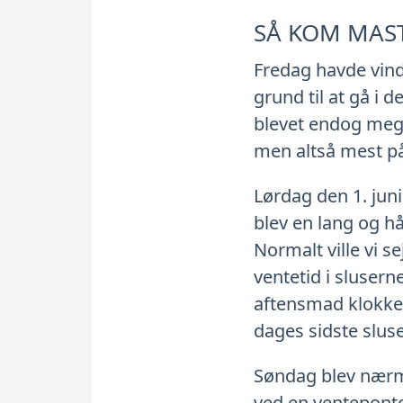
SÅ KOM MAS
Fredag havde vinde
grund til at gå i d
blevet endog meget
men altså mest på
Lørdag den 1. juni 
blev en lang og hå
Normalt ville vi s
ventetid i slusern
aftensmad klokken
dages sidste sluse
Søndag blev nærme
ved en venteponto