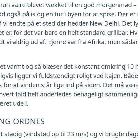
le hun være blevet vækket til en god morgenmad 
 også på is og en tur i byen for at spise. Der er
å vi endte på et sted der hedder New Delhi. Det 
t er, for det var bare en helt standard grillbar. 
dt vi aldrig ud af. Ejerne var fra Afrika, men sådan
get varmt og så blæser det konstant omkring 10
digvis ligger vi fuldstændigt roligt ved kajen. Båd
 for at vinden står lige ind på siden. Det må vær
 i hvert fald helt anderledes behageligt sammenl
æret ude i.
ING ORDNES
 stadig (vindstød op til 23 m/s) og vi brugte dag