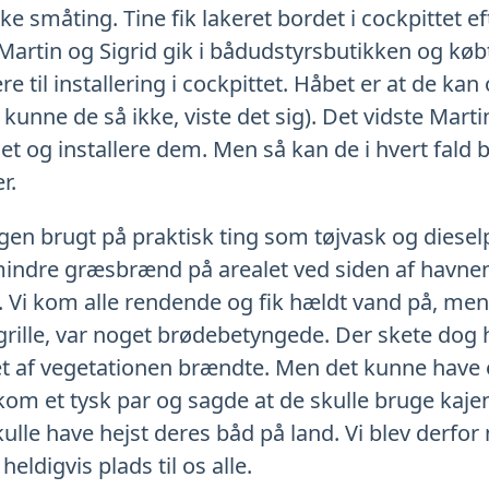
ke småting. Tine fik lakeret bordet i cockpittet ef
 Martin og Sigrid gik i bådudstyrsbutikken og køb
re til installering i cockpittet. Håbet er at de ka
unne de så ikke, viste det sig). Det vidste Mart
et og installere dem. Men så kan de i hvert fald 
r.
gen brugt på praktisk ting som tøjvask og dieselp
mindre græsbrænd på arealet ved siden af havnen.
 Vi kom alle rendende og fik hældt vand på, men
 grille, var noget brødebetyngede. Der skete dog 
t af vegetationen brændte. Men det kunne have 
om et tysk par og sagde at de skulle bruge kaje
kulle have hejst deres båd på land. Vi blev derfor nø
eldigvis plads til os alle.