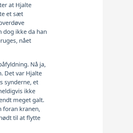
ter at Hjalte
te et sæt
n overdøve
in dog ikke da han
bruges, nået
åfyldning. Nå ja,
 Det var Hjalte
s synderne, et
heldigvis ikke
endt meget galt.
n foran kranen,
dt til at flytte