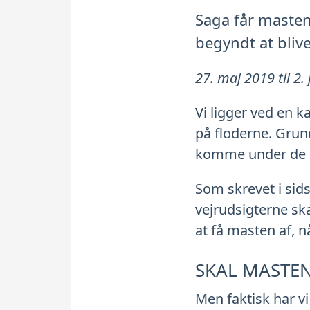
Saga får masten 
begyndt at bliv
27. maj 2019 til 2.
Vi ligger ved en k
på floderne. Grund
komme under de br
Som skrevet i sids
vejrudsigterne ska
at få masten af, n
SKAL MASTEN
Men faktisk har vi