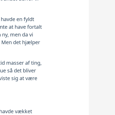
i havde en fyldt
te at have fortalt
n ny, men da vi
r. Men det hjælper
id masser af ting,
e så det bliver
iste sig at være
e havde vækket