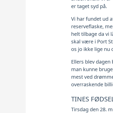
er taget syd på.
Vi har fundet ud af
reserveflaske, men
helt tilbage da vi
skal være i Port S
os jo ikke lige nu 
Ellers blev dagen 
man kunne bruge, 
mest ved drømmene
overraskende billi
TINES FØDSE
Tirsdag den 28. m