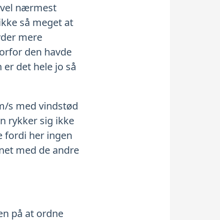
– vel nærmest
 ikke så meget at
lyder mere
Hvorfor den havde
 er det hele jo så
 m/s med vindstød
en rykker sig ikke
e fordi her ingen
ignet med de andre
en på at ordne