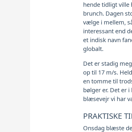
hende tidligt vil
brunch. Dagen stod
vælge i mellem, s
interessant end de
et indisk navn fan
globalt.
Det er stadig me
op til 17 m/s. Hel
en tomme til trods
bølger er. Det er
blæsevejr vi har v
PRAKTISKE T
Onsdag blæste det