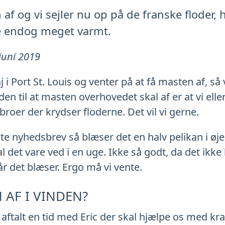
af og vi sejler nu op på de franske floder, 
e endog meget varmt.
 juni 2019
aj i Port St. Louis og venter på at få masten af, 
en til at masten overhovedet skal af er at vi elle
oer der krydser floderne. Det vil vi gerne.
te nyhedsbrev så blæser det en halv pelikan i øjeb
l det vare ved i en uge. Ikke så godt, da det ikke
år det blæser. Ergo må vi vente.
 AF I VINDEN?
 aftalt en tid med Eric der skal hjælpe os med k