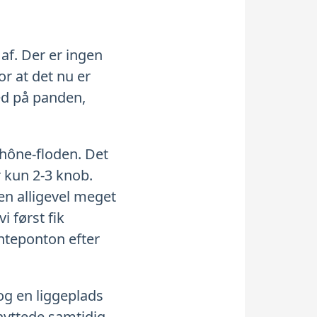
af. Der er ingen
or at det nu er
ved på panden,
 Rhône-floden. Det
r kun 2-3 knob.
en alligevel meget
i først fik
enteponton efter
g en liggeplads
enyttede samtidig