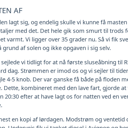
TEN AF
n lagt sig, og endelig skulle vi kunne få masten 
etaljer med det. Det hele gik som smurt til trods f
 varmt. Vi ligger over 35 grader nu. Så vi fik s
 grund af solen og ikke opgaven i sig selv.
sejlede vi tidligt for at nå første sluseåbning til
rd dag. Strømmen er imod os og vi sejler til tide
ejle 4-5 knob. Der var ganske få både på floden m
e. Dette, kombineret med den lave fart, gjorde at v
 20:30 efter at have lagt os for natten ved en v
.
st en kopi af lørdagen. Modstrøm og ventetid o
n. Undervejs fik vi tanket diesel i Avignon og b