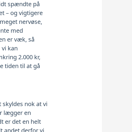
lidt spændte på
et – og vigtigere
t meget nervøse,
vente med
en er væk, så
 vi kan
mkring 2.000 kr,
 tiden til at gå
t skyldes nok at vi
or lægger en
 er det en helt
t andet derfor vi