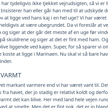
ar tydeligvis ikke tjekket vejrudsigten, så vi er 
 Insisterer han eller går han med til at udskyde d
ov at ligge ved hans kaj i en hel uge? Vi har være
 heldigvis at være ubegrundet. Da vi foreslår at 
og siger at der går det meste af en uge før vind
på skuldrene og siger at det er fint med ham. Og
blive liggende ved kajen. Super, for så sparer vi o
e koste at ligge i Marinaen. Nu skal vi så bare have
inder.
 VARMT
evet markant varmere end vi har været vant til. De
fra havet, der jo stadig er relativt koldt og derf
rmt det kan blive. Her med land hele vejen rundt
ved at smelte. Men det er fint nok, det er jo bland