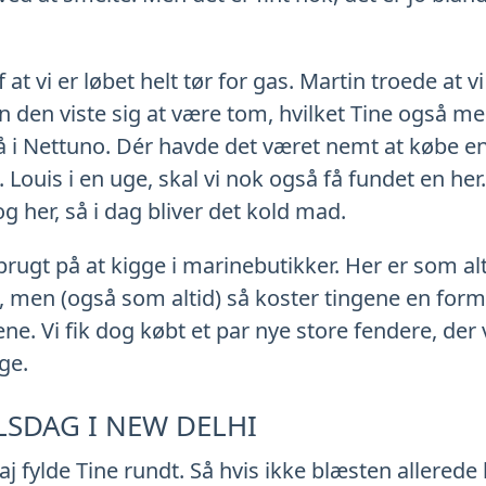
 at vi er løbet helt tør for gas. Martin troede at v
 den viste sig at være tom, hvilket Tine også men
 lå i Nettuno. Dér havde det været nemt at købe e
t. Louis i en uge, skal vi nok også få fundet en he
og her, så i dag bliver det kold mad.
brugt på at kigge i marinebutikker. Her er som alt
men (også som altid) så koster tingene en formu
. Vi fik dog købt et par nye store fendere, der v
ge.
LSDAG I NEW DELHI
aj fylde Tine rundt. Så hvis ikke blæsten allered