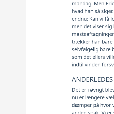
mandag. Men Eric h
hvad han så siger.
endnu: Kan vi få l
men det viser sig
masteaftagningen 
trækker han bare 
selvfølgelig bare 
som det ellers vill
indtil vinden forsv
ANDERLEDES
Det er i øvrigt bl
nu er længere væk 
dæmper på hvor va
anden snak. Vi er 