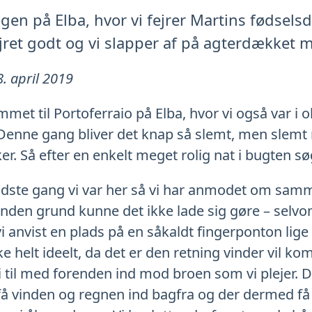
gen på Elba, hvor vi fejrer Martins fødselsd
ejret godt og vi slapper af på agterdækket 
8. april 2019
met til Portoferraio på Elba, hvor vi også var i
enne gang bliver det knap så slemt, men slemt no
ker. Så efter en enkelt meget rolig nat i bugten søg
t sidste gang vi var her så vi har anmodet om sa
anden grund kunne det ikke lade sig gøre – selvom
 vi anvist en plads på en såkaldt fingerponton lige
e helt ideelt, da det er den retning vinder vil kom
til med forenden ind mod broen som vi plejer. De
il få vinden og regnen ind bagfra og der dermed få 