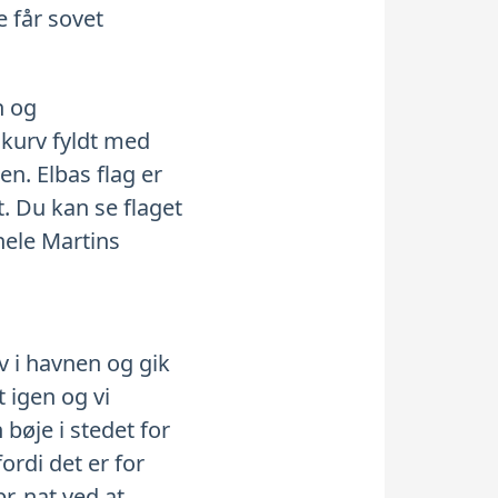
e får sovet
n og
 kurv fyldt med
en. Elbas flag er
. Du kan se flaget
hele Martins
ev i havnen og gik
 igen og vi
bøje i stedet for
ordi det er for
r. nat ved at