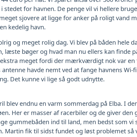
i stedet for havnen. De penge vil vi hellere bru
meget sjovere at ligge for anker på roligt vand 
i en kedelig havn.
lrig og meget rolig dag. Vi blev på båden hele d
n, læste bøger og hvad man nu ellers kan finde på
t ekstra meget fordi der mærkværdigt nok var e
s antenne havde nemt ved at fange havnens Wi-fi,
ng. Det kunne vi lige så godt udnytte.
pril blev endnu en varm sommerdag på Elba. I d
øen. Her er masser af racerbiler og de giver den
 tage gummebåden ind til land, men bedst som vi 
. Martin fik til sidst fundet og løst problemet 