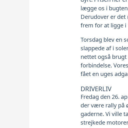
lægge os i bugten 
Derudover er det 
frem for at ligge 
Torsdag blev en so
slappede af i sole
nettet også brug
forbindelse. Vore
fået en uges adga
DRIVERLIV
Fredag den 26. a
der være rally på 
gaderne. Vi ville
strejkede motoren