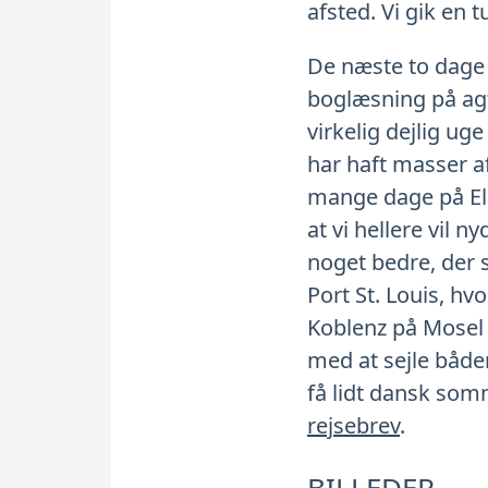
afsted. Vi gik en t
De næste to dage
boglæsning på agt
virkelig dejlig uge
har haft masser af 
mange dage på Elb
at vi hellere vil 
noget bedre, der s
Port St. Louis, hv
Koblenz på Mosel 
med at sejle både
få lidt dansk som
rejsebrev
.
BILLEDER