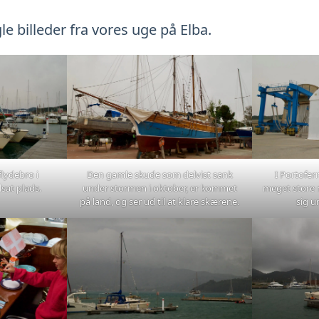
e billeder fra vores uge på Elba.
flydebro i
Den gamle skude som delvist sank
I Portofer
sat plads.
under stormen i oktober, er kommet
meget store
på land, og ser ud til at klare skærene.
sig u