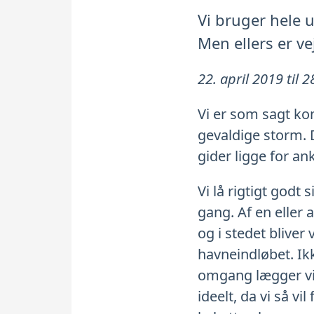
Vi bruger hele u
Men ellers er v
22. april 2019 til 2
Vi er som sagt kom
gevaldige storm. D
gider ligge for an
Vi lå rigtigt god
gang. Af en eller 
og i stedet bliver
havneindløbet. Ikk
omgang lægger vi 
ideelt, da vi så v