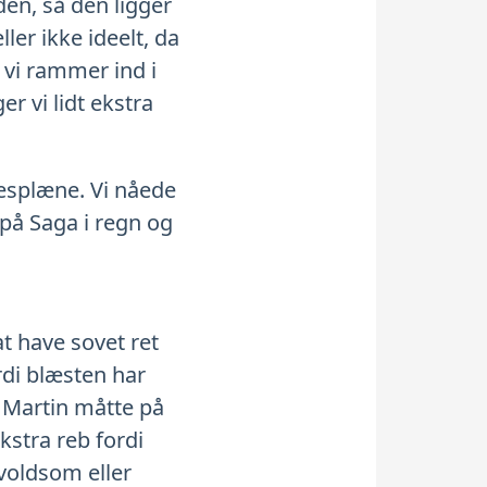
den, så den ligger
ler ikke ideelt, da
 vi rammer ind i
r vi lidt ekstra
æsplæne. Vi nåede
 på Saga i regn og
t have sovet ret
rdi blæsten har
. Martin måtte på
kstra reb fordi
 voldsom eller