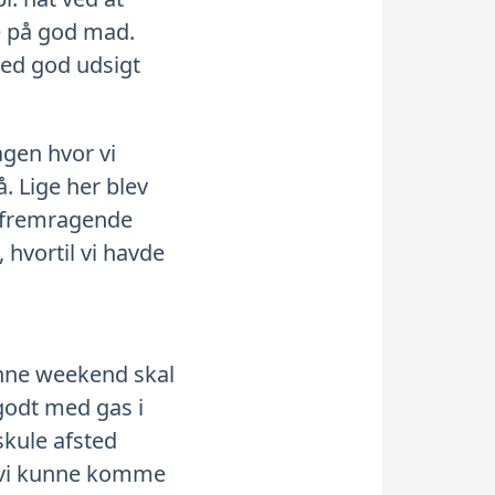
ge på god mad.
med god udsigt
agen hvor vi
. Lige her blev
n fremragende
 hvortil vi havde
enne weekend skal
 godt med gas i
skule afsted
så vi kunne komme