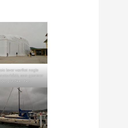
raio laver værftet nogle
 motorbåde, som gemmer
nder plastiken her.