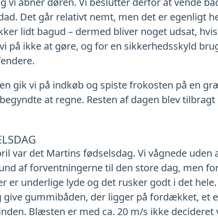
 vi åbner døren. Vi beslutter derfor at vende bå
. Det går relativt nemt, men det er egenligt hel
ikker lidt bagud – dermed bliver noget udsat, hvis
vi på ikke at gøre, og for en sikkerhedsskyld bruge
fendere.
 gik vi på indkøb og spiste frokosten på en gr
 begyndte at regne. Resten af dagen blev tilbragt
ELSDAG
ril var det Martins fødselsdag. Vi vågnede uden a
und af forventningerne til den store dag, men fo
r er underlige lyde og det rusker godt i det hele
g give gummibåden, der ligger på fordækket, et e
 vinden. Blæsten er med ca. 20 m/s ikke decideret