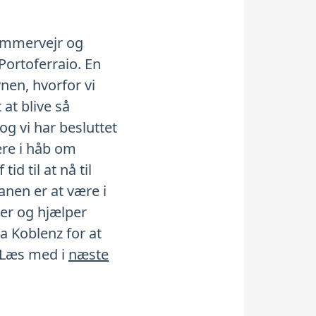
ommervejr og
Portoferraio. En
vnen, hvorfor vi
 at blive så
g vi har besluttet
dere i håb om
d til at nå til
lanen er at være i
mer og hjælper
a Koblenz for at
. Læs med i
næste