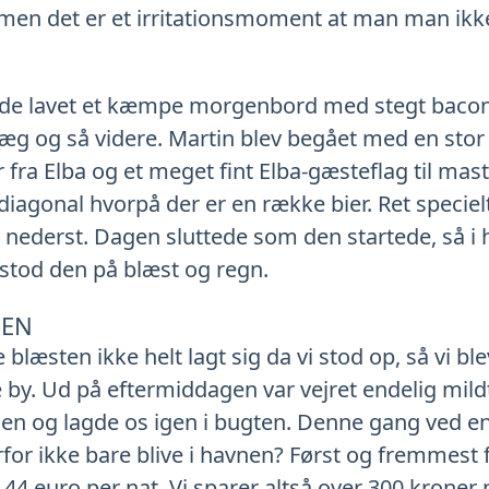
, men det er et irritationsmoment at man man ikk
avde lavet et kæmpe morgenbord med stegt baco
øræg og så videre. Martin blev begået med en stor
r fra Elba og et meget fint Elba-gæsteflag til mast
iagonal hvorpå der er en række bier. Ret specielt
e nederst. Dagen sluttede som den startede, så i 
stod den på blæst og regn.
GEN
blæsten ikke helt lagt sig da vi stod op, så vi bl
 by. Ud på eftermiddagen var vejret endelig mildt
nen og lagde os igen i bugten. Denne gang ved en 
or ikke bare blive i havnen? Først og fremmest f
r 44 euro per nat. Vi sparer altså over 300 kroner p