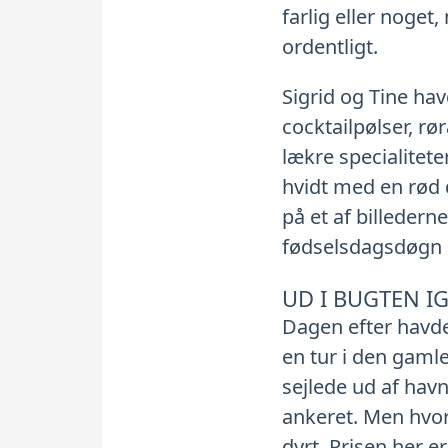
farlig eller noget
ordentligt.
Sigrid og Tine h
cocktailpølser, r
lækre specialitete
hvidt med en rød d
på et af billedern
fødselsdagsdøgn 
UD I BUGTEN I
Dagen efter havde 
en tur i den gamle
sejlede ud af hav
ankeret. Men hvorf
dyrt. Prisen her e