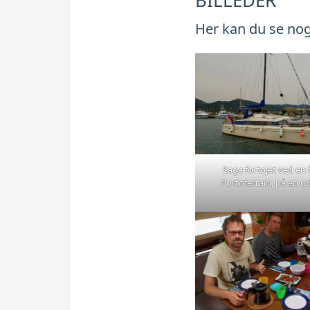
Her kan du se nogl
Saga fortøjet ved en 
Portoferraio, på en ud