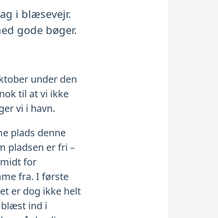
ag i blæsevejr.
med gode bøger.
 oktober under den
k til at vi ikke
er vi i havn.
mme plads denne
 pladsen er fri –
 midt for
me fra. I første
t er dog ikke helt
blæst ind i