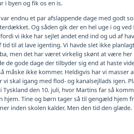
ur i byen og fik os en is.
 var endnu et par afslappende dage med godt s
erdækket. Og såden gik der en hel uge i og ved 
 fordi vi ikke har sejlet andet end ind og ud af ha
tid til at lave igenting. Vi havde slet ikke planlagt
a, men det har været virkelig skønt at være her o
nyde de gode dage der tilbyder sig end at haste vi
å måske ikke kommer. Heldigvis har vi masser af ti
or vi skal igang med flod- og kanalsejllads igen. P
i Tyskland den 10. juli, hvor Martins far så kom
n hjem. Tine og børn tager så til gengæld hjem fr
mer inden skolen kalder. Men den tid den glæde