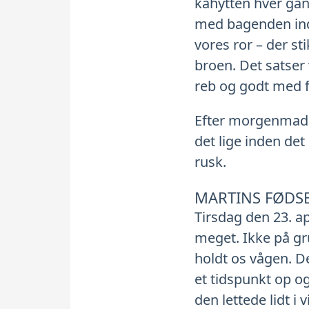
kahytten hver gang
med bagenden indad
vores ror – der st
broen. Det satser 
reb og godt med 
Efter morgenmaden
det lige inden det
rusk.
MARTINS FØDS
Tirsdag den 23. ap
meget. Ikke på gr
holdt os vågen. De
et tidspunkt op o
den lettede lidt i