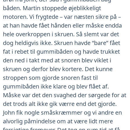
båden. Martin stoppede øjeblikkeligt
motoren. Vi frygtede – var næsten sikre på –
at han havde fået hånden eller måske endda
hele overkroppen i skruen. Så slemt var det
dog heldigvis ikke. Skruen havde “bare” fået
fat i rebet til gummibåden og havde trukket
den ned i takt med at snoren blev viklet i
skruen og derfor blev kortere. Det kunne
stroppen som gjorde snoren fast til
gummibåden ikke klare og blev flået af.
Måske var det den svaghed der sørgede for at
det trods alt ikke gik værre end det gjorde.
John fik nogle småskræmmer og vi andre en
alvorlig påmindelse om at være lidt mere
forsigtige fremover. Det tog en rum tid at få