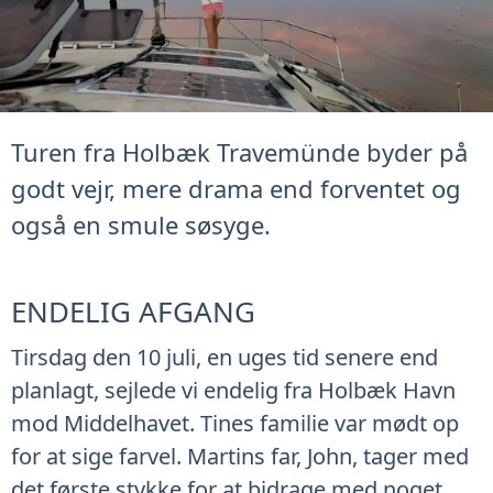
Turen fra Holbæk Travemünde byder på
godt vejr, mere drama end forventet og
også en smule søsyge.
ENDELIG AFGANG
Tirsdag den 10 juli, en uges tid senere end
planlagt, sejlede vi endelig fra Holbæk Havn
mod Middelhavet. Tines familie var mødt op
for at sige farvel. Martins far, John, tager med
det første stykke for at bidrage med noget