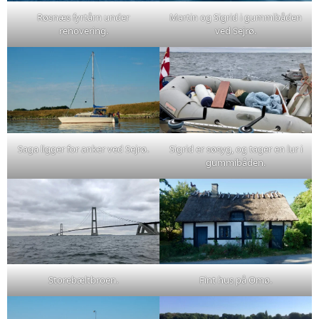
Røsnæs fyrtårn under
Martin og Sigrid i gummibåden
renovering.
ved Sejrø.
Saga ligger for anker ved Sejrø.
Sigrid er søsyg, og tager en lur i
gummibåden.
Storebæltbroen.
Fint hus på Omø.