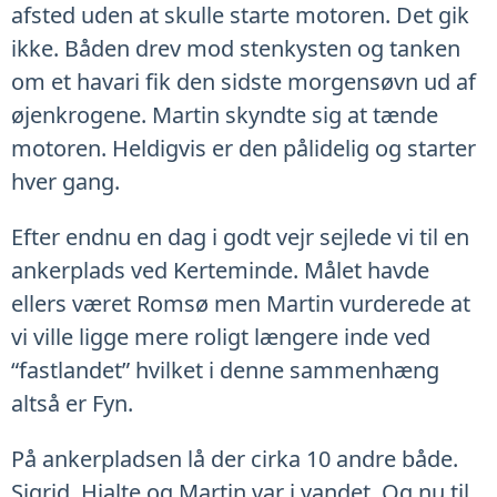
afsted uden at skulle starte motoren. Det gik
ikke. Båden drev mod stenkysten og tanken
om et havari fik den sidste morgensøvn ud af
øjenkrogene. Martin skyndte sig at tænde
motoren. Heldigvis er den pålidelig og starter
hver gang.
Efter endnu en dag i godt vejr sejlede vi til en
ankerplads ved Kerteminde. Målet havde
ellers været Romsø men Martin vurderede at
vi ville ligge mere roligt længere inde ved
“fastlandet” hvilket i denne sammenhæng
altså er Fyn.
På ankerpladsen lå der cirka 10 andre både.
Sigrid, Hjalte og Martin var i vandet. Og nu til