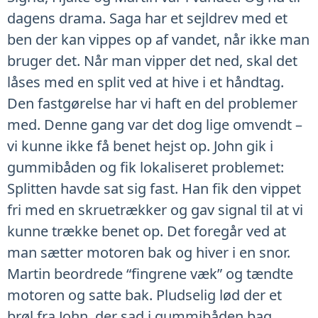
dagens drama. Saga har et sejldrev med et
ben der kan vippes op af vandet, når ikke man
bruger det. Når man vipper det ned, skal det
låses med en split ved at hive i et håndtag.
Den fastgørelse har vi haft en del problemer
med. Denne gang var det dog lige omvendt –
vi kunne ikke få benet hejst op. John gik i
gummibåden og fik lokaliseret problemet:
Splitten havde sat sig fast. Han fik den vippet
fri med en skruetrækker og gav signal til at vi
kunne trække benet op. Det foregår ved at
man sætter motoren bak og hiver i en snor.
Martin beordrede “fingrene væk” og tændte
motoren og satte bak. Pludselig lød der et
brøl fra John, der sad i gummibåden bag