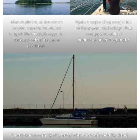
Man skulle tro, at det var en
Hjalte slapper af og sveder lidt
tropeø, men det er blot en
på Østersøen med udsigt til de
magisk lille ø i Guldborgsund.
mange vindmøller i
Flatø, som den hedder, er
vindmølleparken Rødsand 2.
privatejet.
Saga i skumringen i Rødbyhavn inden turen går mod Tyskland.