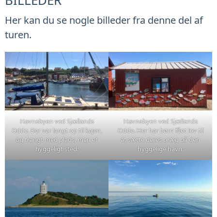
BILLEDER
Her kan du se nogle billeder fra denne del af
turen.
Havnebyen ved Sjællands
Havnebyen ved Sjællands
Odde. Der var langt op til kajen,
Odde. Her har børn fået lov til
og trangt med plads, men et
at sætte deres præg på den
hyggeligt sted.
hyggelige havn.