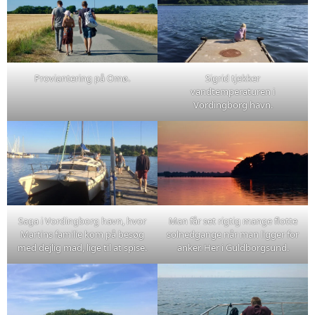
Proviantering på Omø.
Sigrid tjekker
vandtemperaturen i
Vordingborg havn.
Saga i Vordingborg havn, hvor
Man får set rigtig mange flotte
Martins familie kom på besøg
solnedgange når man ligger for
med dejlig mad, lige til at spise.
anker. Her i Guldborgsund.